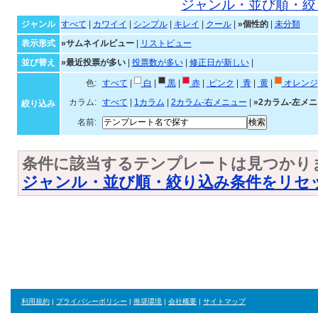
個性的なテンプレート一覧
ジャンル・並び順・絞
ジャンル
すべて
|
カワイイ
|
シンプル
|
キレイ
|
クール
|
»個性的
|
未分類
表示形式
»サムネイルビュー
|
リストビュー
並び替え
»最近投票が多い
|
投票数が多い
|
修正日が新しい
|
色:
すべて
|
白
|
黒
|
赤
|
ピンク
|
青
|
黄
|
オレンジ
カラム:
すべて
|
1カラム
|
2カラム-右メニュー
|
»2カラム-左メ
絞り込み
名前:
条件に該当するテンプレートは見つかり
ジャンル・並び順・絞り込み条件をリセ