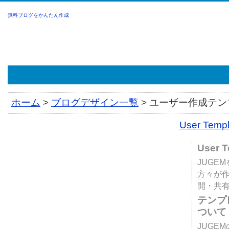
無料ブログをかんたん作成
ホーム
>
ブログデザイン一覧
>
ユーザー作成テンプ
User Tem
User 
JUGE
方々が
開・共