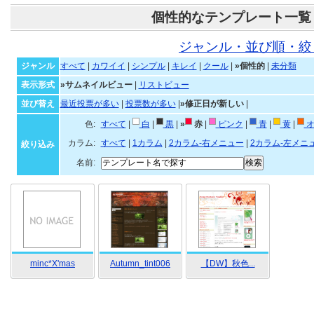
個性的なテンプレート一覧
ジャンル・並び順・絞
ジャンル
すべて
|
カワイイ
|
シンプル
|
キレイ
|
クール
|
»個性的
|
未分類
表示形式
»サムネイルビュー
|
リストビュー
並び替え
最近投票が多い
|
投票数が多い
|
»修正日が新しい
|
色:
すべて
|
白
|
黒
|
»
赤
|
ピンク
|
青
|
黄
|
オ
カラム:
すべて
|
1カラム
|
2カラム-右メニュー
|
2カラム-左メニ
絞り込み
名前:
minc*X'mas
Autumn_tint006
【DW】秋色...