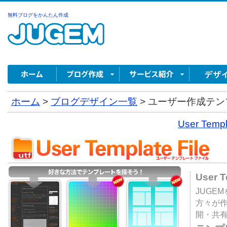
無料ブログをかんたん作成
ホーム
>
ブログデザイン一覧
>
ユーザー作成テンプ
User Tem
User 
JUGE
方々が
開・共