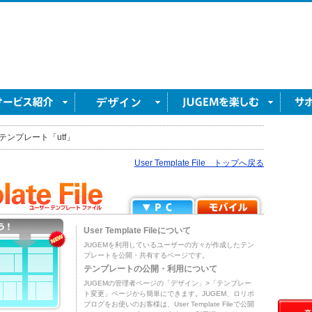
テンプレート「utf」
User Template File トップへ戻る
User Template Fileについて
JUGEMを利用しているユーザーの方々が作成したテン
プレートを公開・共有するページです。
テンプレートの公開・利用について
JUGEMの管理者ページの「デザイン」>「テンプレー
ト変更」ページから簡単にできます。JUGEM、ロリポ
ブログをお使いのお客様は、User Template Fileで公開