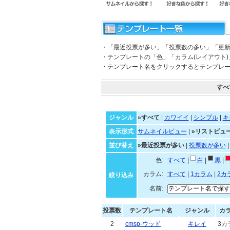
・「最近投票が多い」「投票数の多い」「更
・テンプレートの「色」「カラム(レイアウト
・テンプレート名をクリックするとテンプレ
すべ
ジャンル
»すべて
|
カワイイ
|
シンプル
|
キ
表示形式
サムネイルビュー
|
»リストビュ
並び替え
»最近投票が多い
|
投票数が多い
色:
すべて
|
白
|
黒
|
カラム:
すべて
|
1カラム
|
2カ
絞り込み
名前:
投票数
テンプレート名
ジャンル
カ
2
cmsp-ウッド
キレイ
3カ