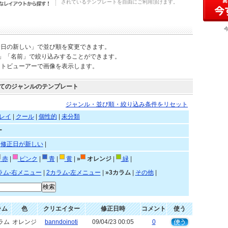
されているテンプレートを自由にご利用頂けます。
新日の新しい」で並び順を変更できます。
)」「名前」で絞り込みすることができます。
ートビューアーで画像を表示します。
てのジャンルのテンプレート
ジャンル・並び順・絞り込み条件をリセット
レイ
|
クール
|
個性的
|
未分類
ー
|
修正日が新しい
|
赤
|
ピンク
|
青
|
黄
|
»
オレンジ
|
緑
|
ラム-右メニュー
|
2カラム-左メニュー
|
»3カラム
|
その他
|
ラム
色
クリエイター
修正日時
コメント
使う
ラム
オレンジ
banndoinoti
09/04/23 00:05
0