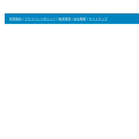
利用規約
|
プライバシーポリシー
|
推奨環境
|
会社概要
|
サイトマップ