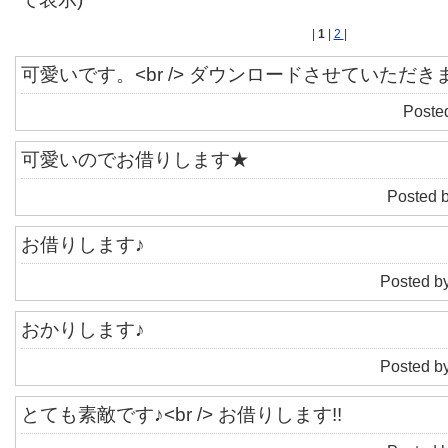
|
1
|
2
|
可愛いです。<br /> ダウンロードさせていただき
Posted
可愛いのでお借りします★
Posted 
お借りします♪
Posted by
おかりします♪
Posted by
とても素敵です♪<br /> お借りします!!