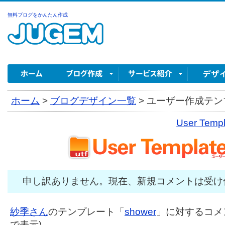
無料ブログをかんたん作成
ホーム
>
ブログデザイン一覧
>
ユーザー作成テンプ
User Tem
申し訳ありません。現在、新規コメントは受け
紗季さん
のテンプレート「
shower
」に対するコメン
で表示)