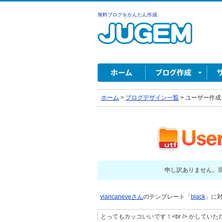
無料ブログをかんたん作成
ホーム
>
ブログデザイン一覧
>
ユーザー作成
申し訳ありません。
viancaneveさん
のテンプレート「
black
」に対
とってもカッコいいです！<br /> かしてい