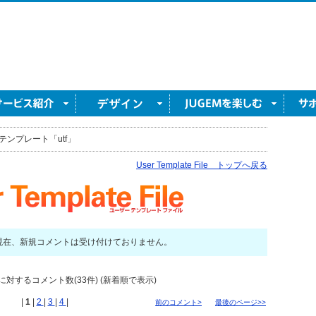
テンプレート「utf」
User Template File トップへ戻る
現在、新規コメントは受け付けておりません。
に対するコメント数(33件) (新着順で表示)
|
1
|
2
|
3
|
4
|
前のコメント>
最後のページ>>