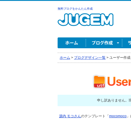
無料ブログをかんたん作成
ホーム
>
ブログデザイン一覧
>
ユーザー作成
申し訳ありません。
源内 モコさん
のテンプレート「
mocomoco
」