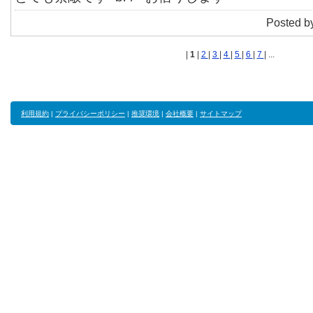
Posted b
|
1
|
2
|
3
|
4
|
5
|
6
|
7
| ...
利用規約
|
プライバシーポリシー
|
推奨環境
|
会社概要
|
サイトマップ