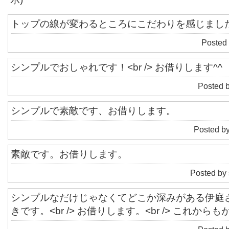
トップの線が変わるところにこだわりを感じまし
Posted 
シンプルでおしゃれです！<br /> お借りします^^
Posted 
シンプルで素敵です、お借りします。
Posted by
素敵です。お借りします。
Posted by 
シンプルなだけじゃなくてどこか深みがある伊庭
きです。<br /> お借りします。<br /> これか