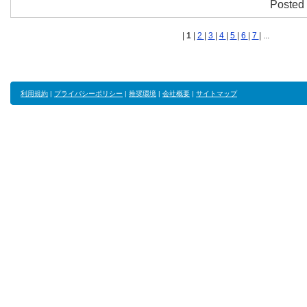
Posted 
|
1
|
2
|
3
|
4
|
5
|
6
|
7
| ...
利用規約
|
プライバシーポリシー
|
推奨環境
|
会社概要
|
サイトマップ