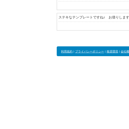
ステキなテンプレートですね♪ お借りしま
利用規約
|
プライバシーポリシー
|
推奨環境
|
会社