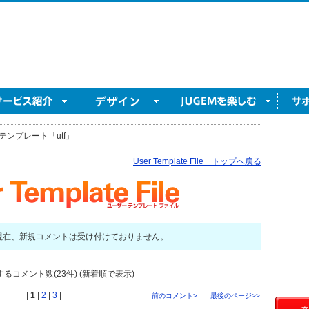
テンプレート「utf」
User Template File トップへ戻る
現在、新規コメントは受け付けておりません。
るコメント数(23件) (新着順で表示)
|
1
|
2
|
3
|
前のコメント>
最後のページ>>