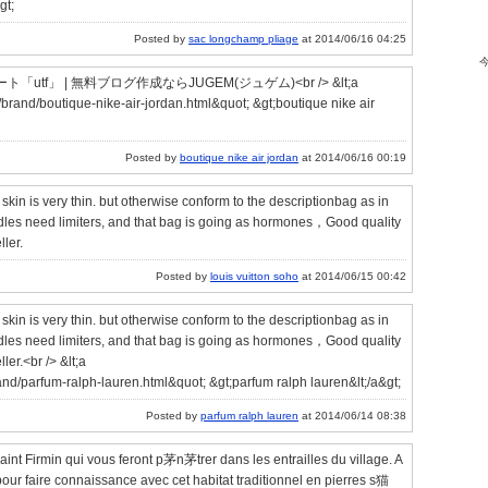
urnir a l’ARCEP leur analyse d’ici le 11 avril 2014<br /> &lt;a
hamppascher.moonfruit.fr/&quot; title=&quot;sac longchamp
gt;
Posted by
sac longchamp pliage
at 2014/06/16 04:25
」 | 無料ブログ作成ならJUGEM(ジュゲム)<br /> &lt;a
/brand/boutique-nike-air-jordan.html&quot; &gt;boutique nike air
Posted by
boutique nike air jordan
at 2014/06/16 00:19
skin is very thin. but otherwise conform to the descriptionbag as in
andles need limiters, and that bag is going as hormones，Good quality
ler.
Posted by
louis vuitton soho
at 2014/06/15 00:42
skin is very thin. but otherwise conform to the descriptionbag as in
andles need limiters, and that bag is going as hormones，Good quality
er.<br /> &lt;a
and/parfum-ralph-lauren.html&quot; &gt;parfum ralph lauren&lt;/a&gt;
Posted by
parfum ralph lauren
at 2014/06/14 08:38