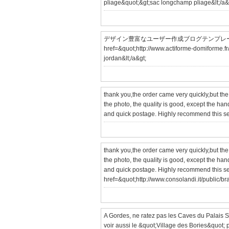
? Tous les acteurs interesses sont invites a fo
href=&quot;http://longchampssoldessaclongc
pliage&quot;&gt;sac longchamp pliage&lt;/a&
デザイン豊富なユーザー作成ブログテンプレート「utf
href=&quot;http://www.actiforme-domiforme.fr
jordan&lt;/a&gt;
thank you,the order came very quickly,but the 
the photo, the quality is good, except the h
and quick postage. Highly recommend this sel
thank you,the order came very quickly,but the 
the photo, the quality is good, except the h
and quick postage. Highly recommend this sell
href=&quot;http://www.consolandi.it/public/br