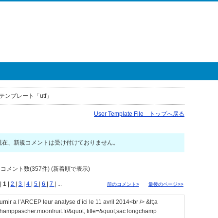
テンプレート「utf」
User Template File トップへ戻る
現在、新規コメントは受け付けておりません。
メント数(357件) (新着順で表示)
|
1
|
2
|
3
|
4
|
5
|
6
|
7
| ...
前のコメント>
最後のページ>>