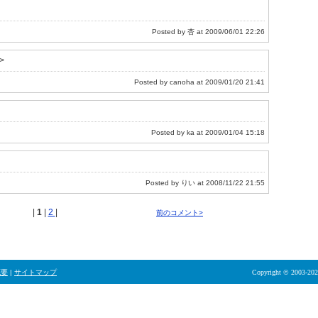
Posted by 杏 at 2009/06/01 22:26
>
Posted by canoha at 2009/01/20 21:41
Posted by ka at 2009/01/04 15:18
Posted by りい at 2008/11/22 21:55
|
1
|
2
|
前のコメント>
概要
|
サイトマップ
Copyright © 2003-