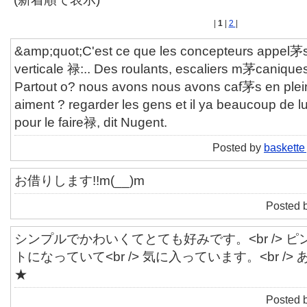
|
1
|
2
|
&amp;quot;C'est ce que les concepteurs appel茅s
verticale 禄:.. Des roulants, escaliers m茅canique
Partout o? nous avons nous avons caf茅s en plein 
aiment ? regarder les gens et il ya beaucoup de lu
pour le faire禄, dit Nugent.
Posted by
baskette
お借りします!!m(__)m
Posted 
シンプルでかわいくてとても好みです。<br /> 
トになっていて<br /> 気に入っています。<br /
★
Posted 