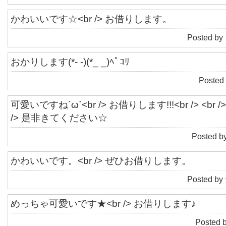
かわいいです☆<br /> お借りします。
Posted by
おかりします(*- -)(*_ _)ﾍﾟｺﾘ
Posted 
可愛いですね´ω`<br /> お借りします!!!<br /> <b
/> 是非きてください☆
Posted b
かわいいです。<br /> ぜひお借りします。
Posted by
めっちゃ可愛いです★<br /> お借りします♪
Posted 