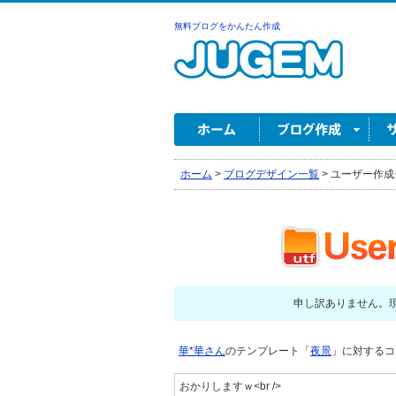
無料ブログをかんたん作成
ホーム
>
ブログデザイン一覧
>
ユーザー作成
申し訳ありません。
華*華さん
のテンプレート「
夜景
」に対するコメ
おかりしますｗ<br />