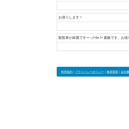
お借りします！
観覧車が綺麗ですーっ!<br /> 素敵です、お借りし
利用規約
|
プライバシーポリシー
|
推奨環境
|
会社