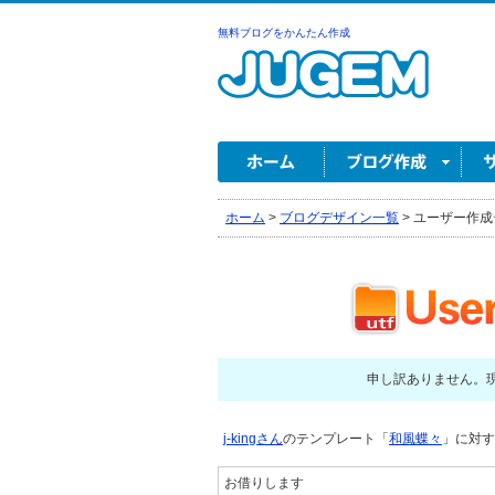
無料ブログをかんたん作成
ホーム
>
ブログデザイン一覧
>
ユーザー作成
申し訳ありません。
j-kingさん
のテンプレート「
和風蝶々
」に対す
お借りします