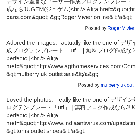
デザイン豊富なユーザー作成ブログテンプレート「ut
成ならJUGEM(ジュゲム)<br /> &lt;a href=&quot;http:
paris.com&quot; &gt;Roger Vivier online&lt;/a&gt;
Posted by
Roger Vivier
Adored the images, i actually like the o
成ブログテンプレート「utf」 | 無料ブログ作成なら
perfecto.|<br /> &lt;a
href=&quot;http://www.agthomeservices.com/Co
&gt;mulberry uk outlet sale&lt;/a&gt;
Posted by
mulberry uk outl
Loved the photos, i really like the one
ログテンプレート「utf」 | 無料ブログ作成ならJUG
perfecto.|<br /> &lt;a
href=&quot;http://www.indiaantivirus.com/upadati
&gt;toms outlet shoes&lt;/a&gt;