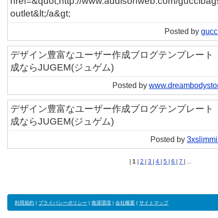
href=&quot;http://www.addisonweb.com/guccibags
outlet&lt;/a&gt;
Posted by
gucci
デザイン豊富なユーザー作成ブログテンプレート「ut
成ならJUGEM(ジュゲム)
Posted by
www.dreambodysto
デザイン豊富なユーザー作成ブログテンプレート「ut
成ならJUGEM(ジュゲム)
Posted by
3xslimmi
|
1
|
2
|
3
|
4
|
5
|
6
|
7
| ...
利用規約
|
プライバシーポリシー
|
推奨環境
|
会社概要
|
サイトマップ