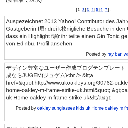
|
1
|
2
|
3
|
4
|
5
|
6
|
7
| ...
Ausgezeichnet 2013 Yahoo! Contributor des Jahre
Gastgeberin f眉r drei k枚nigliche Besuche in den 
dass ein Highlight f眉r ihr teilte einen Gin Tonic
von Edinbu. Profil ansehen
Posted by
ray ban w
デザイン豊富なユーザー作成ブログテンプレート「ut
成ならJUGEM(ジュゲム)<br /> &lt;a
href=&quot;http://www.ukoakleys.org/30762-oakle
home-oakley-m-frame-strike-uk.html&quot; &gt;oa
uk Home oakley m frame strike uk&lt;/a&gt;
Posted by
oakley sunglasses kids uk Home oakley m fr