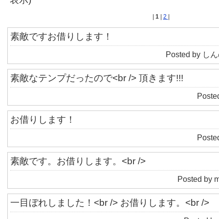
|
1
|
2
|
素敵ですお借りします！
Posted by しん
素敵なテンプだったので<br /> 頂きます!!!
Poste
お借りします！
Poste
素敵です。お借りします。<br />
Posted by m
一目ぼれしました！<br /> お借りします。<br />