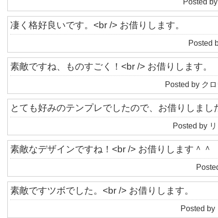
Posted by 
凄く格好良いです。<br /> お借りします。
Posted 
素敵ですね、ものすごく！<br /> お借りします。
Posted by クロ
とても好みのテンプレでしたので、お借りしまし
Posted by リ
素敵なデザインですね！<br /> お借りします＾＾
Poste
素敵ですツボでした。<br /> お借りします。
Posted by