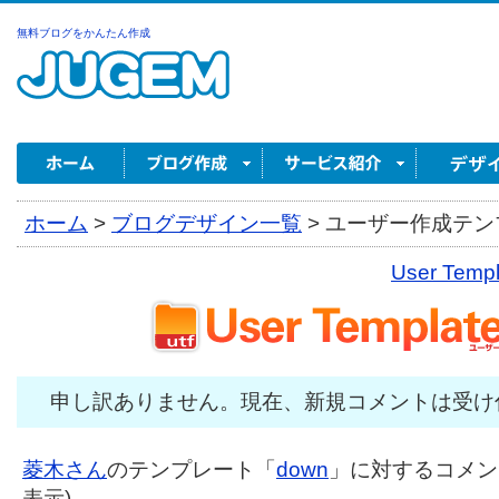
無料ブログをかんたん作成
ホーム
>
ブログデザイン一覧
>
ユーザー作成テンプ
User Tem
申し訳ありません。現在、新規コメントは受け
菱木さん
のテンプレート「
down
」に対するコメント
表示)