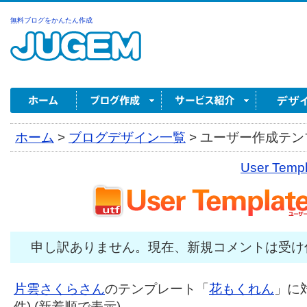
無料ブログをかんたん作成
ホーム
>
ブログデザイン一覧
>
ユーザー作成テンプ
User Tem
申し訳ありません。現在、新規コメントは受け
片雲さくらさん
のテンプレート「
花もくれん
」に
件) (新着順で表示)