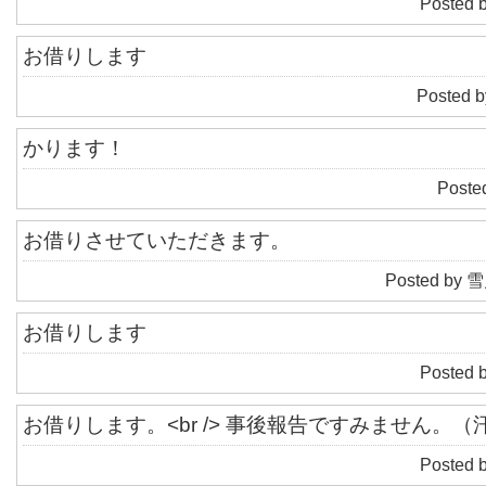
Posted 
お借りします
Posted 
かります！
Poste
お借りさせていただきます。
Posted by 雪
お借りします
Posted 
お借りします。<br /> 事後報告ですみません。（汗）
Posted 