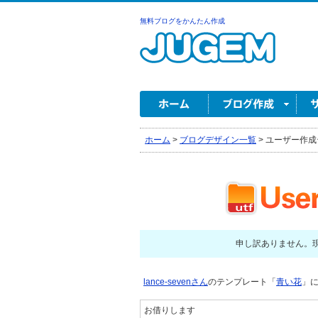
無料ブログをかんたん作成
ホーム
>
ブログデザイン一覧
>
ユーザー作成
申し訳ありません。
lance-sevenさん
のテンプレート「
青い花
」に
お借りします