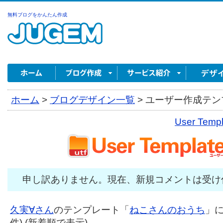
無料ブログをかんたん作成
ホーム
>
ブログデザイン一覧
>
ユーザー作成テンプ
User Tem
申し訳ありません。現在、新規コメントは受け
久実∀さん
のテンプレート「
ねこさんのおうち
」に
件) (新着順で表示)