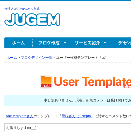
無料ブログをかんたん作成
ホーム
>
ブログデザイン一覧
>
ユーザー作成テンプレート「utf」
申し訳ありません。現在、新規コメントは受け付けて
abc-templateさん
のテンプレート「
黒猫さんぽ - sepia
」に対するコメント数(1件
お借りしますm(__)m