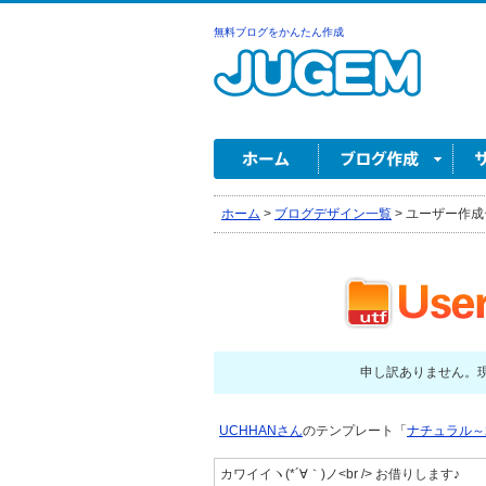
無料ブログをかんたん作成
ホーム
>
ブログデザイン一覧
>
ユーザー作成
申し訳ありません。
UCHHANさん
のテンプレート「
ナチュラル～
カワイイヽ(*´∀｀)ノ<br /> お借りします♪