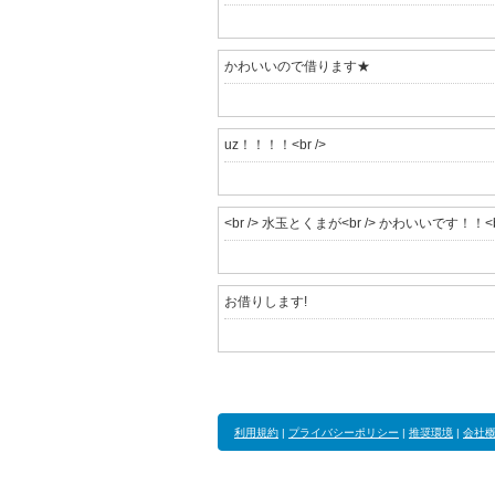
かわいいので借ります★
uz！！！！<br />
<br /> 水玉とくまが<br /> かわいいです！！<br
お借りします!
利用規約
|
プライバシーポリシー
|
推奨環境
|
会社