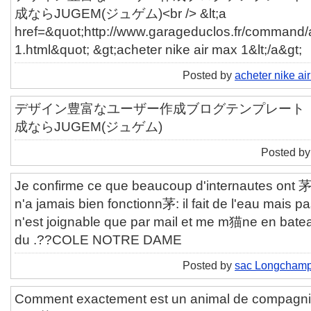
成ならJUGEM(ジュゲム)<br /> &lt;a
href=&quot;http://www.garageduclos.fr/command/a
1.html&quot; &gt;acheter nike air max 1&lt;/a&gt;
Posted by
acheter nike ai
デザイン豊富なユーザー作成ブログテンプレート「ut
成ならJUGEM(ジュゲム)
Posted b
Je confirme ce que beaucoup d'internautes ont 茅c
n'a jamais bien fonctionn茅: il fait de l'eau mais 
n'est joignable que par mail et me m猫ne en bate
du .??COLE NOTRE DAME
Posted by
sac Longchamp
Comment exactement est un animal de compagnie 