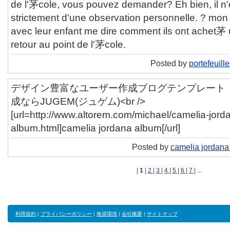
de l'茅cole, vous pouvez demander? Eh bien, il n'es
strictement d'une observation personnelle. ? mon tr
avec leur enfant me dire comment ils ont achet茅
retour au point de l'茅cole.
Posted by
portefeuille
デザイン豊富なユーザー作成ブログテンプレート「ut
成ならJUGEM(ジュゲム)<br />
[url=http://www.altorem.com/michael/camelia-jord
album.html]camelia jordana album[/url]
Posted by
camelia jordana
|
1
|
2
|
3
|
4
|
5
|
6
|
7
| ...
利用規約
|
プライバシーポリシー
|
推奨環境
|
会社概要
|
サイトマップ