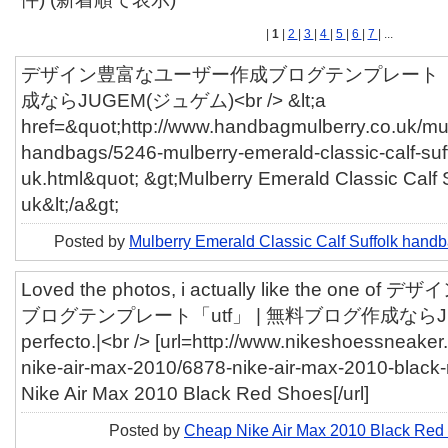
|
1
|
2
|
3
|
4
|
5
|
6
|
7
| ...
デザイン豊富なユーザー作成ブログテンプレート「ut
成ならJUGEM(ジュゲム)<br /> &lt;a
href=&quot;http://www.handbagmulberry.co.uk/mu
handbags/5246-mulberry-emerald-classic-calf-su
uk.html&quot; &gt;Mulberry Emerald Classic Calf
uk&lt;/a&gt;
Posted by
Mulberry Emerald Classic Calf Suffolk hand
Loved the photos, i actually like the on
ブログテンプレート「utf」 | 無料ブログ作成ならJU
perfecto.|<br /> [url=http://www.nikeshoessneak
nike-air-max-2010/6878-nike-air-max-2010-black
Nike Air Max 2010 Black Red Shoes[/url]
Posted by
Cheap Nike Air Max 2010 Black Red