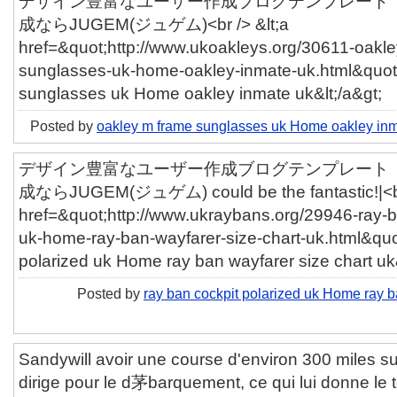
デザイン豊富なユーザー作成ブログテンプレート「ut
成ならJUGEM(ジュゲム)<br /> &lt;a
href=&quot;http://www.ukoakleys.org/30611-oakl
sunglasses-uk-home-oakley-inmate-uk.html&quot;
sunglasses uk Home oakley inmate uk&lt;/a&gt;
Posted by
oakley m frame sunglasses uk Home oakley inm
デザイン豊富なユーザー作成ブログテンプレート「ut
成ならJUGEM(ジュゲム) could be the fantastic!|<br 
href=&quot;http://www.ukraybans.org/29946-ray-b
uk-home-ray-ban-wayfarer-size-chart-uk.html&quot
polarized uk Home ray ban wayfarer size chart uk&
Posted by
ray ban cockpit polarized uk Home ray b
Sandywill avoir une course d'environ 300 miles sur
dirige pour le d茅barquement, ce qui lui donne le 