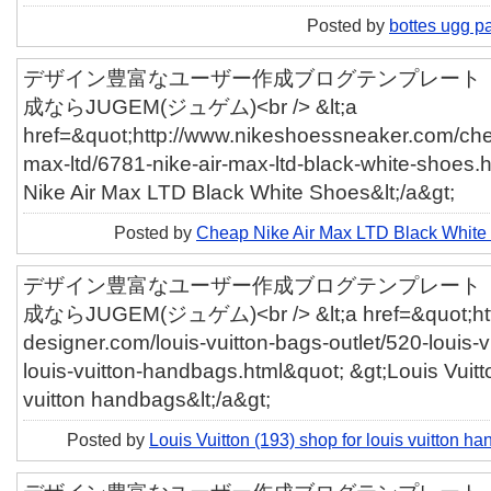
Posted by
bottes ugg p
デザイン豊富なユーザー作成ブログテンプレート「ut
成ならJUGEM(ジュゲム)<br /> &lt;a
href=&quot;http://www.nikeshoessneaker.com/che
max-ltd/6781-nike-air-max-ltd-black-white-shoes
Nike Air Max LTD Black White Shoes&lt;/a&gt;
Posted by
Cheap Nike Air Max LTD Black White
デザイン豊富なユーザー作成ブログテンプレート「ut
成ならJUGEM(ジュゲム)<br /> &lt;a href=&quot;http
designer.com/louis-vuitton-bags-outlet/520-louis-v
louis-vuitton-handbags.html&quot; &gt;Louis Vuitto
vuitton handbags&lt;/a&gt;
Posted by
Louis Vuitton (193) shop for louis vuitton h