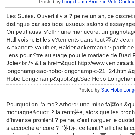
Posted by
Longchamp Broderie Ville Couleu
Les Suites. Ouvert il y a ? peine un an, ce discre
distingue par ses trois luxueux salons d'essayage
On peut aussi s'offrir une manucure, un grignotag
Hall voisin. Et les v?tements dans tout 莽a? Jean 
Alexandre Vauthier, Haider Ackermann ? partir de
liens pour ?tre au stage pour le mariage de Brad P
Jolie<br /> &lt;a href=&quot;http://www.yeniziraatli
longchamp-sac-hobo-longchamp-c-21_24.html&quo
Hobo Longchamp&quot;&gt;Sac Hobo Longchamp&
Posted by
Sac Hobo Lon
Pourquoi on l'aime? Arborer une mine fa莽on &quo
montagne&quot; ? la rentr茅e, alors que les proc
d'hiver se profilent ? peine, c'est narguer le quot
s'accroche encore ? l'茅t茅, ce teint l? affiche la co