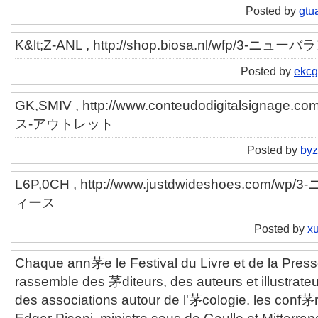
Posted by
gtu
K&lt;Z-ANL , http://shop.biosa.nl/wfp/3-ニュー
Posted by
ekc
GK,SMIV , http://www.conteudodigitalsignag
ス-アウトレット
Posted by
byz
L6P,0CH , http://www.justdwideshoes.com
ィース
Posted by
xu
Chaque ann茅e le Festival du Livre et de la Pres
rassemble des 茅diteurs, des auteurs et illustrate
des associations autour de l'茅cologie. les conf茅