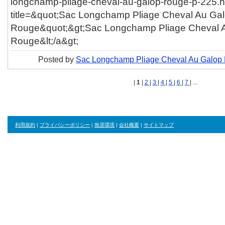
longchamp-pliage-cheval-au-galop-rouge-p-225.h
title=&quot;Sac Longchamp Pliage Cheval Au Ga
Rouge&quot;&gt;Sac Longchamp Pliage Cheval 
Rouge&lt;/a&gt;
Posted by
Sac Longchamp Pliage Cheval Au Galop
|
1
|
2
|
3
|
4
|
5
|
6
|
7
| ...
利用規約
|
プライバシーポリシー
|
推奨環境
|
会社概要
|
サイトマップ