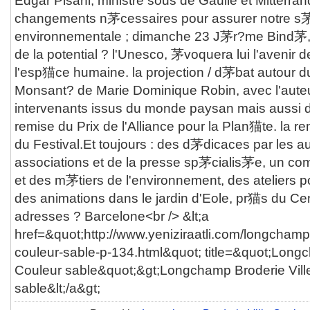
Edgar Pisani, ministre sous de Gaulle et Mitterran
changements n茅cessaires pour assurer notre s茅c
environnementale ; dimanche 23 J茅r?me Bind茅, 
de la potential ? l'Unesco, 茅voquera lui l'avenir 
l'esp猫ce humaine. la projection / d茅bat autour
Monsant? de Marie Dominique Robin, avec l'auteur
intervenants issus du monde paysan mais aussi de
remise du Prix de l'Alliance pour la Plan猫te. la 
du Festival.Et toujours : des d茅dicaces par les a
associations et de la presse sp茅cialis茅e, un com
et des m茅tiers de l'environnement, des ateliers p
des animations dans le jardin d'Eole, pr猫s du C
adresses ? Barcelone<br /> &lt;a
href=&quot;http://www.yeniziraatli.com/longchamp-
couleur-sable-p-134.html&quot; title=&quot;Longc
Couleur sable&quot;&gt;Longchamp Broderie Vill
sable&lt;/a&gt;