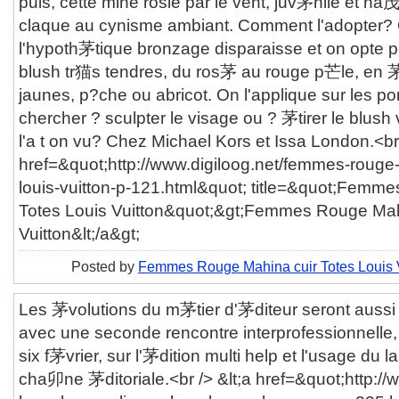
puis, cette mine rosie par le vent, juv茅nile et na
claque au cynisme ambiant. Comment l'adopter?
l'hypoth茅tique bronzage disparaisse et on opte p
blush tr猫s tendres, du ros茅 au rouge p芒le, en 茅v
jaunes, p?che ou abricot. On l'applique sur les 
chercher ? sculpter le visage ou ? 茅tirer le blush
l'a t on vu? Chez Michael Kors et Issa London.<br 
href=&quot;http://www.digiloog.net/femmes-rouge-
louis-vuitton-p-121.html&quot; title=&quot;Femm
Totes Louis Vuitton&quot;&gt;Femmes Rouge Mahi
Vuitton&lt;/a&gt;
Posted by
Femmes Rouge Mahina cuir Totes Louis V
Les 茅volutions du m茅tier d'茅diteur seront auss
avec une seconde rencontre interprofessionnelle
six f茅vrier, sur l'茅dition multi help et l'usage du
cha卯ne 茅ditoriale.<br /> &lt;a href=&quot;http://