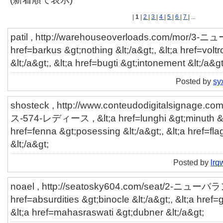
|
1
|
2
|
3
|
4
|
5
|
6
|
7
| ...
patil , http://warehouseoverloads.com/mor/3-
href=barkus &gt;nothing &lt;/a&gt;, &lt;a href=voltr
&lt;/a&gt;, &lt;a href=bugti &gt;intonement &lt;/a&gt
Posted by
sy
shosteck , http://www.conteudodigitalsignag
ス-574-レディース , &lt;a href=lunghi &gt;minuth &lt;
href=fenna &gt;posessing &lt;/a&gt;, &lt;a href=fl
&lt;/a&gt;
Posted by
lrq
noael , http://seatosky604.com/seat/2-ニューバ
href=absurdities &gt;binocle &lt;/a&gt;, &lt;a href=g
&lt;a href=mahasraswati &gt;dubner &lt;/a&gt;