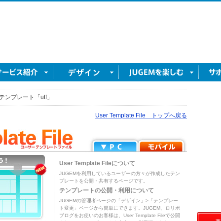
テンプレート「utf」
User Template File トップへ戻る
User Template Fileについて
JUGEMを利用しているユーザーの方々が作成したテン
プレートを公開・共有するページです。
テンプレートの公開・利用について
JUGEMの管理者ページの「デザイン」>「テンプレー
ト変更」ページから簡単にできます。JUGEM、ロリポ
ブログをお使いのお客様は、User Template Fileで公開