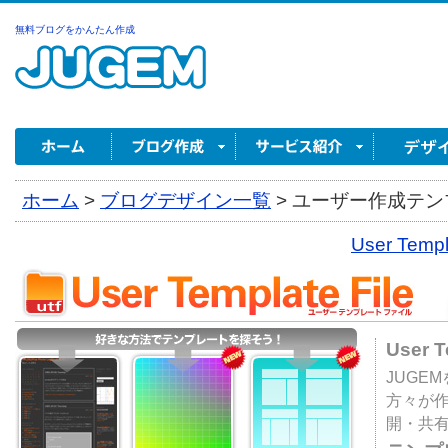
無料ブログをかんたん作成
ホーム
>
ブログデザイン一覧
>
ユーザー作成テンプ
User Tem
User 
JUGE
方々が
開・共