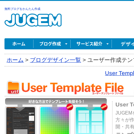
無料ブログをかんたん作成
ホーム
>
ブログデザイン一覧
>
ユーザー作成テンプ
User Tem
User 
JUGE
方々が
開・共