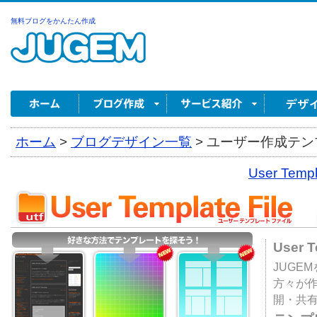
無料ブログをかんたん作成
ホーム
>
ブログデザイン一覧
>
ユーザー作成テンプ
User Tem
User 
JUGE
方々が
開・共