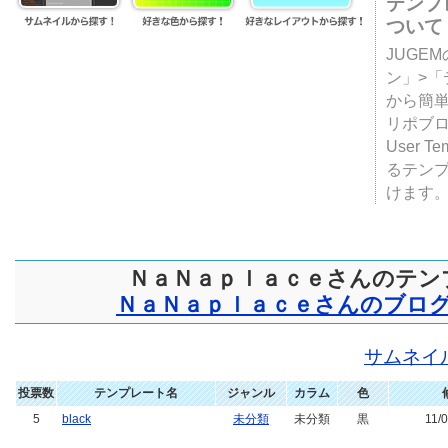
テンプ
ついて
JUGE
ン」>
から簡単
リポブ
User T
るテン
けます
ＮａＮａｐｌａｃｅさんのテン
ＮａＮａｐｌａｃｅさんのブロ
サムネイ
投票数
テンプレート名
ジャンル
カラム
色
5
black
未分類
未分類
黒
11/