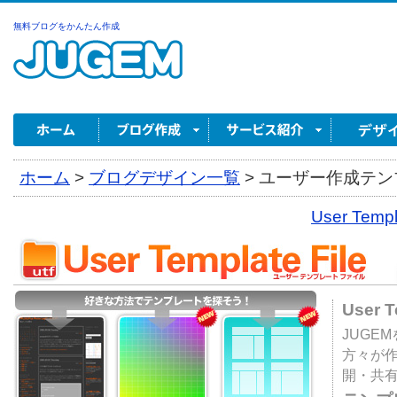
無料ブログをかんたん作成
ホーム
>
ブログデザイン一覧
>
ユーザー作成テンプ
User Tem
User 
JUGE
方々が
開・共