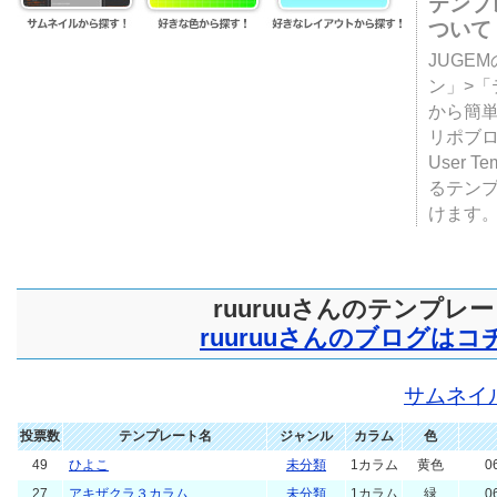
テンプ
ついて
JUGE
ン」>
から簡単
リポブ
User T
るテン
けます
ruuruuさんのテンプレ
ruuruuさんのブログはコ
サムネイ
投票数
テンプレート名
ジャンル
カラム
色
49
ひよこ
未分類
1カラム
黄色
0
27
アキザクラ３カラム
未分類
1カラム
緑
0