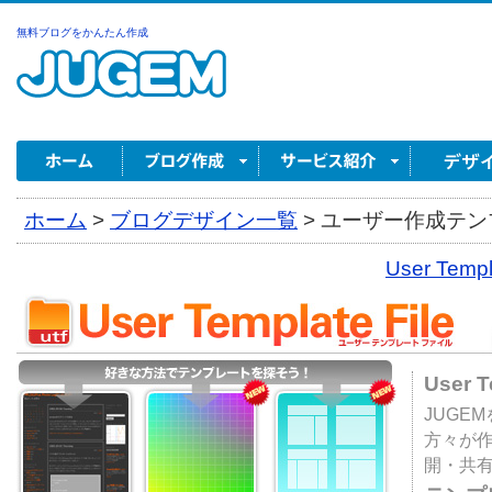
無料ブログをかんたん作成
ホーム
>
ブログデザイン一覧
>
ユーザー作成テンプ
User Tem
User 
JUGE
方々が
開・共