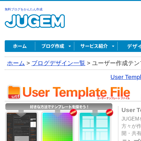
無料ブログをかんたん作成
ホーム
>
ブログデザイン一覧
>
ユーザー作成テンプ
User Tem
User 
JUGE
方々が
開・共