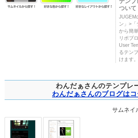
テンプ
ついて
JUGE
ン」>
から簡単
リポブ
User T
るテン
けます
わんだぁさんのテンプレ
わんだぁさんのブログはコ
サムネイル