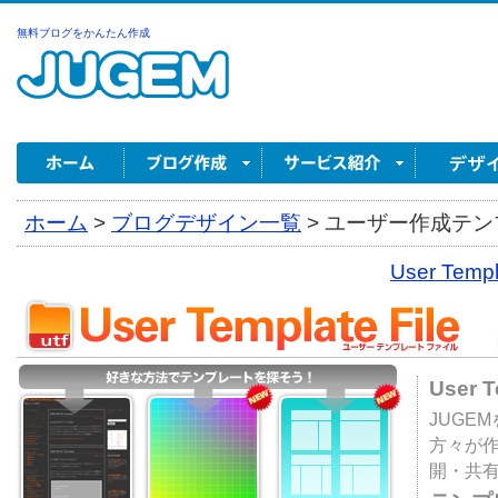
無料ブログをかんたん作成
ホーム
>
ブログデザイン一覧
>
ユーザー作成テンプ
User Tem
User 
JUGE
方々が
開・共