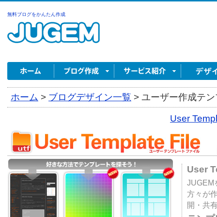
無料ブログをかんたん作成
ホーム
>
ブログデザイン一覧
>
ユーザー作成テンプ
User Tem
User 
JUGE
方々が
開・共