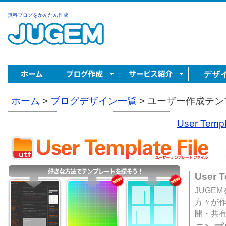
無料ブログをかんたん作成
ホーム
>
ブログデザイン一覧
>
ユーザー作成テンプ
User Tem
User 
JUGE
方々が
開・共