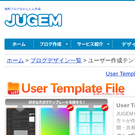
無料ブログをかんたん作成
ホーム
>
ブログデザイン一覧
>
ユーザー作成テンプ
User Tem
User 
JUGE
方々が
開・共