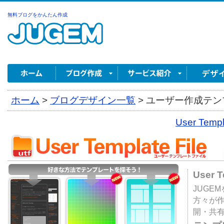
無料ブログをかんたん作成
ホーム
>
ブログデザイン一覧
>
ユーザー作成テンプ
User Tem
User 
JUGE
方々が
開・共