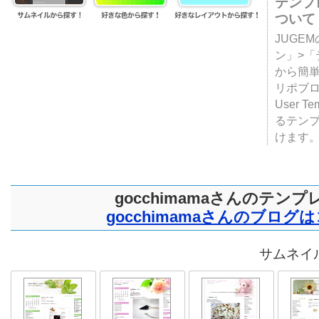
テンプ
ついて
JUGE
ン」>
から簡単
リポブ
User T
るテン
けます
gocchimamaさんのテンプ
gocchimamaさんのブログ
サムネイル