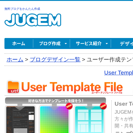
無料ブログをかんたん作成
ホーム
>
ブログデザイン一覧
>
ユーザー作成テンプ
User Tem
User 
JUGE
方々が
開・共