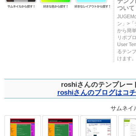
テンプ
ついて
JUGE
ン」>
から簡単
リポブ
User T
るテン
けます
roshiさんのテンプレー
roshiさんのブログはコ
サムネイル