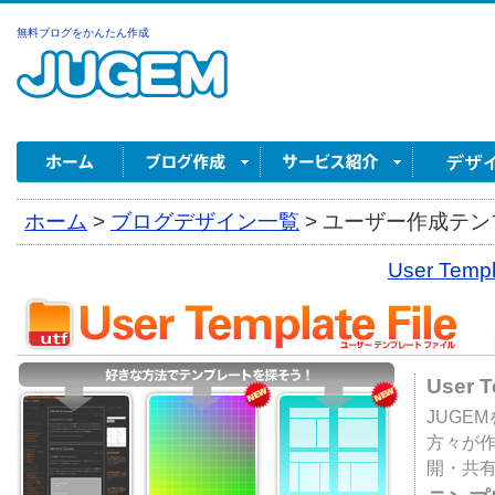
無料ブログをかんたん作成
ホーム
>
ブログデザイン一覧
>
ユーザー作成テンプ
User Tem
User 
JUGE
方々が
開・共