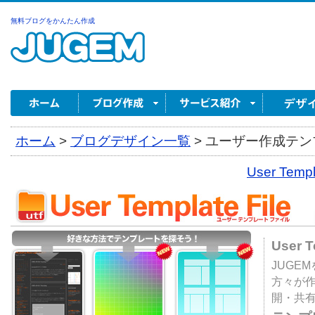
無料ブログをかんたん作成
ホーム
>
ブログデザイン一覧
>
ユーザー作成テンプ
User Tem
User 
JUGE
方々が
開・共