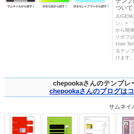
テンプ
ついて
JUGE
ン」>
から簡単
リポブ
User T
るテン
けます
chepookaさんのテンプレ
chepookaさんのブログは
サムネイル