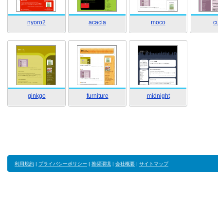
nyoro2
acacia
moco
c
ginkgo
furniture
midnight
利用規約
|
プライバシーポリシー
|
推奨環境
|
会社概要
|
サイトマップ