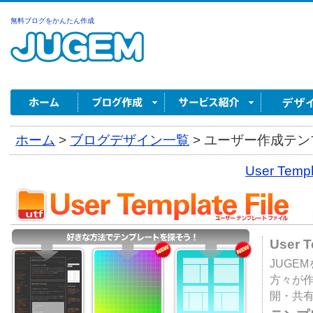
無料ブログをかんたん作成
ホーム
>
ブログデザイン一覧
>
ユーザー作成テンプ
User Tem
User 
JUGE
方々が
開・共