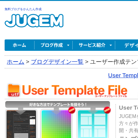
無料ブログをかんたん作成
ホーム
>
ブログデザイン一覧
>
ユーザー作成テンプ
User Tem
User 
JUGE
方々が
開・共