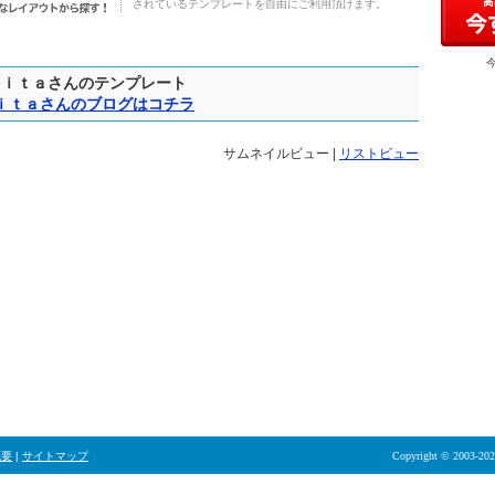
されているテンプレートを自由にご利用頂けます。
ｅｉｔａさんのテンプレート
ｉｔａさんのブログはコチラ
サムネイルビュー |
リストビュー
概要
|
サイトマップ
Copyright © 2003-