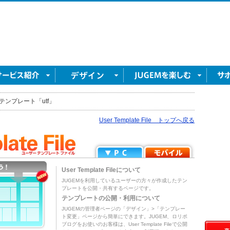
テンプレート「utf」
User Template File トップへ戻る
User Template Fileについて
JUGEMを利用しているユーザーの方々が作成したテン
プレートを公開・共有するページです。
テンプレートの公開・利用について
JUGEMの管理者ページの「デザイン」>「テンプレー
ト変更」ページから簡単にできます。JUGEM、ロリポ
ブログをお使いのお客様は、User Template Fileで公開