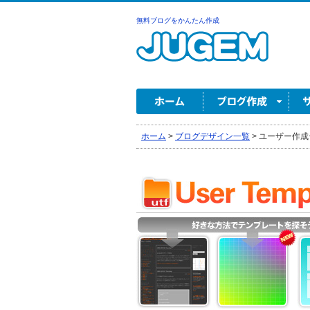
無料ブログをかんたん作成
ホーム
>
ブログデザイン一覧
>
ユーザー作成