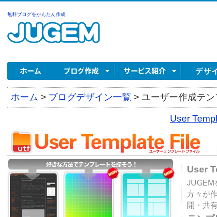
無料ブログをかんたん作成
ホーム
>
ブログデザイン一覧
>
ユーザー作成テンプ
User Tem
User 
JUGE
方々が
開・共