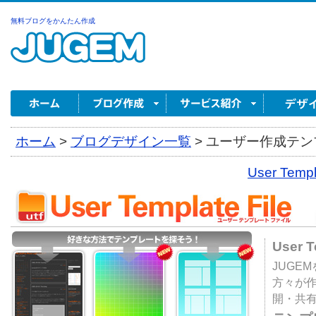
無料ブログをかんたん作成
ホーム
>
ブログデザイン一覧
>
ユーザー作成テンプ
User Tem
User 
JUGE
方々が
開・共