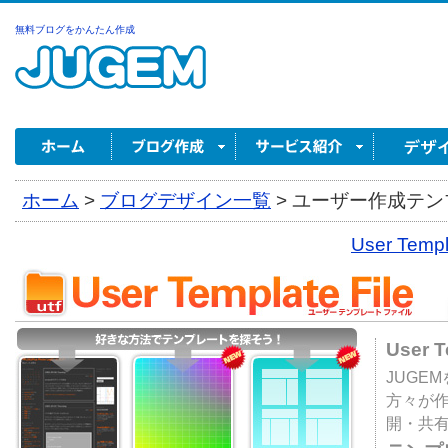
無料ブログをかんたん作成
ホーム
>
ブログデザイン一覧
>
ユーザー作成テンプ
User Tem
User 
JUGE
方々が
開・共