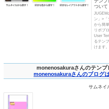
テンプ
ついて
JUGE
ン」>
から簡単
リポブ
User T
るテン
けます
monenosakuraさんのテン
monenosakuraさんのブロ
サムネイル