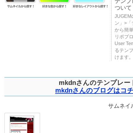
テンプ
ついて
JUGE
ン」>
から簡単
リポブ
User T
るテン
けます
mkdnさんのテンプレー
mkdnさんのブログはコ
サムネイル