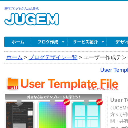
無料ブログをかんたん作成
ホーム
>
ブログデザイン一覧
>
ユーザー作成テンプ
User Tem
User 
JUGE
方々が
開・共